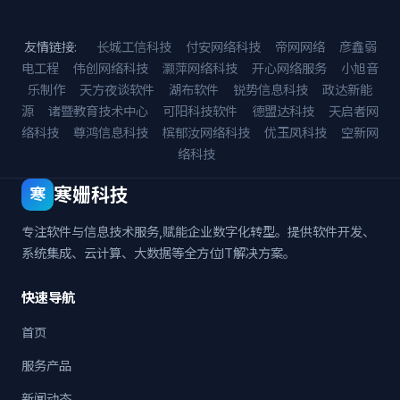
友情链接:
长城工信科技
付安网络科技
帝网网络
彦鑫弱
电工程
伟创网络科技
灏萍网络科技
开心网络服务
小旭音
乐制作
天方夜谈软件
湖布软件
锐势信息科技
政达新能
源
诸暨教育技术中心
可阳科技软件
德盟达科技
天启者网
络科技
尊鸿信息科技
槟郁汝网络科技
优玉凤科技
空新网
络科技
寒姗科技
寒
专注软件与信息技术服务,赋能企业数字化转型。提供软件开发、
系统集成、云计算、大数据等全方位IT解决方案。
快速导航
首页
服务产品
新闻动态